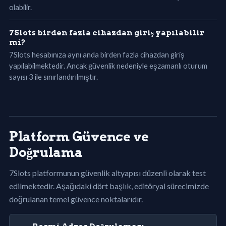
olabilir.
7Slots birden fazla cihazdan giriş yapılabilir
mi?
7Slots hesabınıza aynı anda birden fazla cihazdan giriş
yapılabilmektedir. Ancak güvenlik nedeniyle eşzamanlı oturum
sayısı 3 ile sınırlandırılmıştır.
Platform Güvence ve
Doğrulama
7Slots platformunun güvenlik altyapısı düzenli olarak test
edilmektedir. Aşağıdaki dört başlık, editöryal sürecimizde
doğrulanan temel güvence noktalarıdır.