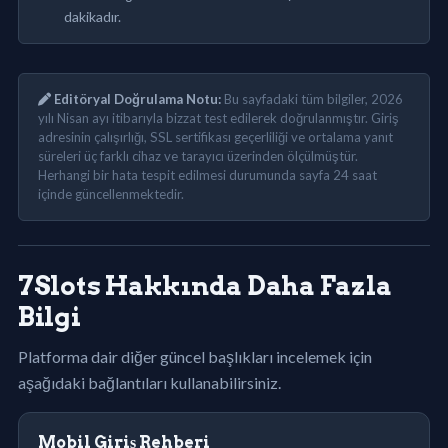
dakikadır.
Editöryal Doğrulama Notu:
Bu sayfadaki tüm bilgiler, 2026
yılı Nisan ayı itibarıyla bizzat test edilerek doğrulanmıştır. Giriş
adresinin çalışırlığı, SSL sertifikası geçerliliği ve ortalama yanıt
süreleri üç farklı cihaz ve tarayıcı üzerinden ölçülmüştür.
Herhangi bir hata tespit edilmesi durumunda sayfa 24 saat
içinde güncellenmektedir.
7Slots Hakkında Daha Fazla
Bilgi
Platforma dair diğer güncel başlıkları incelemek için
aşağıdaki bağlantıları kullanabilirsiniz.
Mobil Giriş Rehberi