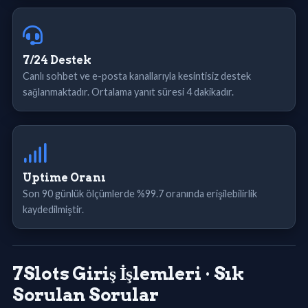
7/24 Destek
Canlı sohbet ve e-posta kanallarıyla kesintisiz destek
sağlanmaktadır. Ortalama yanıt süresi 4 dakikadır.
Uptime Oranı
Son 90 günlük ölçümlerde %99.7 oranında erişilebilirlik
kaydedilmiştir.
7Slots Giriş İşlemleri · Sık
Sorulan Sorular