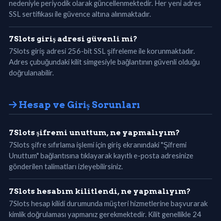
nedeniyle periyodik olarak güncellenmektedir. Her yeni adres
SSL sertifikası ile güvence altına alınmaktadır.
7Slots giriş adresi güvenli mi?
7Slots giriş adresi 256-bit SSL şifreleme ile korunmaktadır.
Adres çubuğundaki kilit simgesiyle bağlantının güvenli olduğu
doğrulanabilir.
Hesap ve Giriş Sorunları
7Slots şifremi unuttum, ne yapmalıyım?
7Slots şifre sıfırlama işlemi için giriş ekranındaki "Şifremi
Unuttum" bağlantısına tıklayarak kayıtlı e-posta adresinize
gönderilen talimatları izleyebilirsiniz.
7Slots hesabım kilitlendi, ne yapmalıyım?
7Slots hesap kilidi durumunda müşteri hizmetlerine başvurarak
kimlik doğrulaması yapmanız gerekmektedir. Kilit genellikle 24